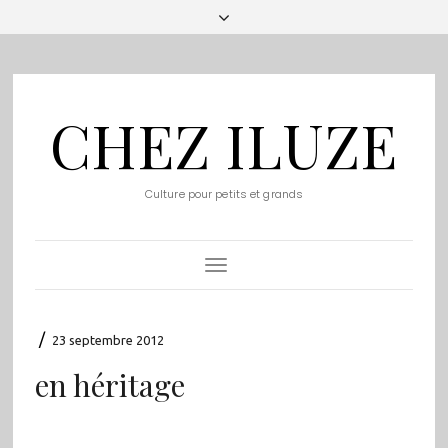
CHEZ ILUZE
Culture pour petits et grands
Toggle
Navigation
/
23 septembre 2012
en héritage