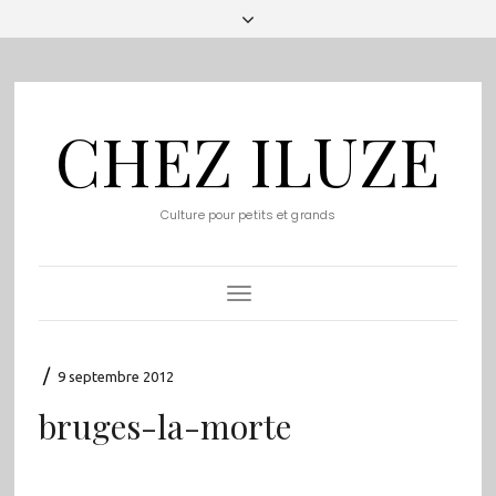
CHEZ ILUZE
Culture pour petits et grands
Toggle
Navigation
/
9 septembre 2012
bruges-la-morte