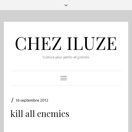
CHEZ ILUZE
Culture pour petits et grands
Toggle
Navigation
/
16 septembre 2012
kill all enemies