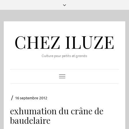
CHEZ ILUZE
Culture pour petits et grands
Toggle
Navigation
/
16 septembre 2012
exhumation du crâne de
baudelaire