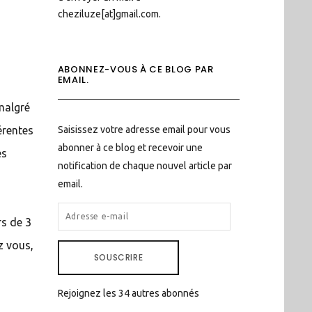
cheziluze[at]gmail.com.
ABONNEZ-VOUS À CE BLOG PAR
EMAIL.
 malgré
Saisissez votre adresse email pour vous
érentes
abonner à ce blog et recevoir une
es
notification de chaque nouvel article par
email.
ADRESSE
rs de 3
E-
z vous,
MAIL
SOUSCRIRE
Rejoignez les 34 autres abonnés