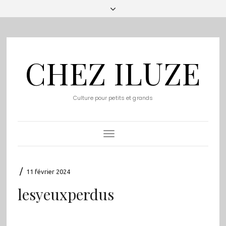
CHEZ ILUZE
Culture pour petits et grands
Toggle
Navigation
/
11 février 2024
lesyeuxperdus