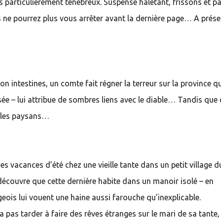
rs particulièrement ténébreux. Suspense haletant, frissons et p
ne pourrez plus vous arrêter avant la dernière page… A prése
on intestines, un comte fait régner la terreur sur la province qu
ée – lui attribue de sombres liens avec le diable… Tandis que
mi les paysans…
es vacances d’été chez une vieille tante dans un petit village d
découvre que cette dernière habite dans un manoir isolé – en
ois lui vouent une haine aussi farouche qu’inexplicable.
a pas tarder à faire des rêves étranges sur le mari de sa tante,