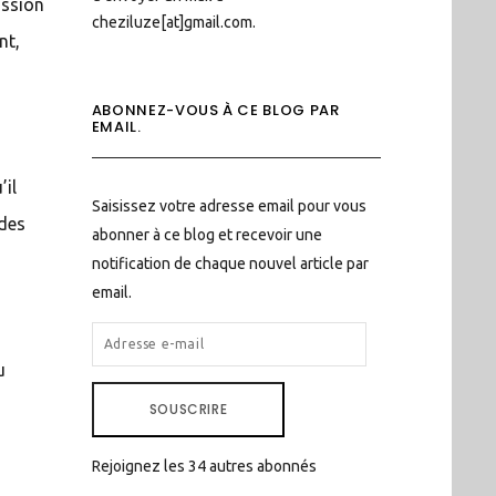
assion
cheziluze[at]gmail.com.
nt,
ABONNEZ-VOUS À CE BLOG PAR
EMAIL.
’il
Saisissez votre adresse email pour vous
 des
abonner à ce blog et recevoir une
notification de chaque nouvel article par
email.
ADRESSE
E-
u
MAIL
SOUSCRIRE
Rejoignez les 34 autres abonnés