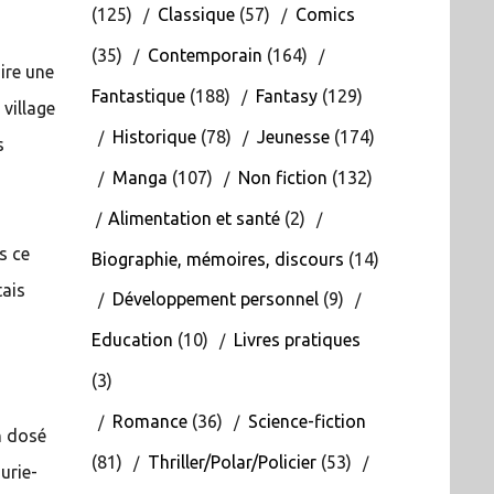
(125)
Classique
(57)
Comics
(35)
Contemporain
(164)
dire une
Fantastique
(188)
Fantasy
(129)
 village
Historique
(78)
Jeunesse
(174)
s
Manga
(107)
Non fiction
(132)
Alimentation et santé
(2)
s ce
Biographie, mémoires, discours
(14)
tais
Développement personnel
(9)
Education
(10)
Livres pratiques
(3)
Romance
(36)
Science-fiction
en dosé
(81)
Thriller/Polar/Policier
(53)
urie-