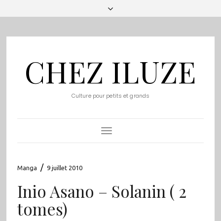
CHEZ ILUZE
Culture pour petits et grands
Toggle
Navigation
/
Manga
9 juillet 2010
Inio Asano – Solanin ( 2
tomes)