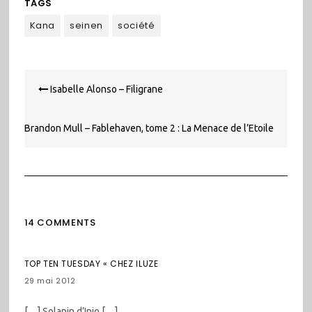
TAGS
Kana
seinen
société
Navigation
Isabelle Alonso – Filigrane
de
l’article
Brandon Mull – Fablehaven, tome 2 : La Menace de l’Etoile
du Soir
14 COMMENTS
TOP TEN TUESDAY « CHEZ ILUZE
29 mai 2012
[…] Solanin d’Inio […]