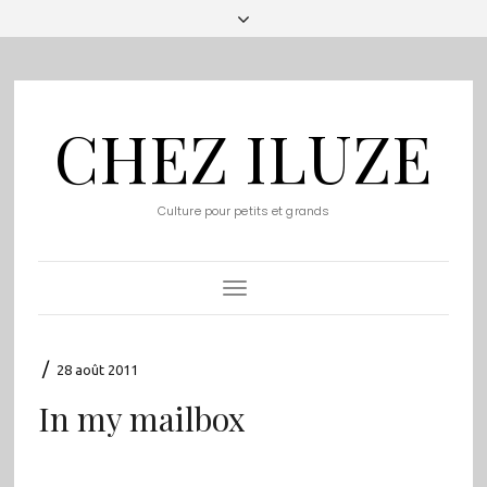
CHEZ ILUZE
Culture pour petits et grands
Toggle
Navigation
/
28 août 2011
In my mailbox