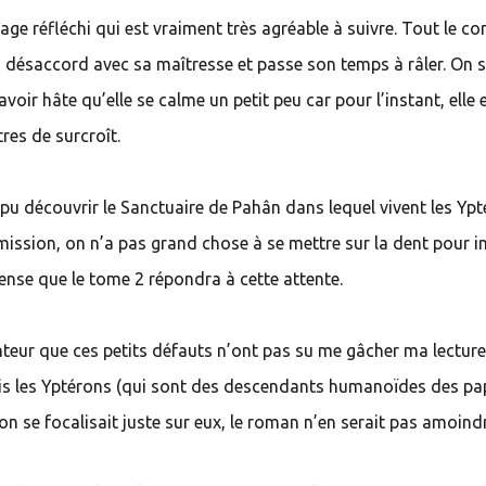
ge réfléchi qui est vraiment très agréable à suivre. Tout le co
 désaccord avec sa maîtresse et passe son temps à râler. On 
voir hâte qu’elle se calme un petit peu car pour l’instant, elle 
tres de surcroît.
pu découvrir le Sanctuaire de Pahân dans lequel vivent les Ypt
 mission, on n’a pas grand chose à se mettre sur la dent pour 
pense que le tome 2 répondra à cette attente.
teur que ces petits défauts n’ont pas su me gâcher ma lecture. 
puis les Yptérons (qui sont des descendants humanoïdes des pap
se focalisait juste sur eux, le roman n’en serait pas amoindr