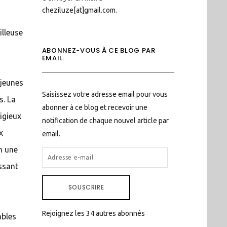
cheziluze[at]gmail.com.
illeuse
ABONNEZ-VOUS À CE BLOG PAR
EMAIL.
 jeunes
Saisissez votre adresse email pour vous
s. La
abonner à ce blog et recevoir une
igieux
notification de chaque nouvel article par
x
email.
n une
ADRESSE
issant
E-
MAIL
SOUSCRIRE
Rejoignez les 34 autres abonnés
ables