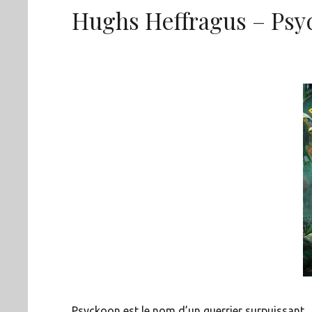
Hughs Heffragus – Psyc
Psyckoon est le nom d’un guerrier surpuissant.