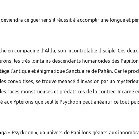
deviendra ce guerrier s’il réussit à accomplir une longue et pér
rche en compagnie d’Alda, son incontrôlable disciple. Ces deux
térôns, les très lointains descendants humanoïdes des Papillon
otège l’antique et énigmatique Sanctuaire de Pahân. Car le prod
 les convoitises, se trouve menacé d’invasion par un mystérieu
 les races monstrueuses et prédatrices de la contrée. Incarné e
élé aux Yptérôns que seul le Psyckoon peut anéantir ce tout-pu
aga « Psyckoon », un univers de Papillons géants aux innombr