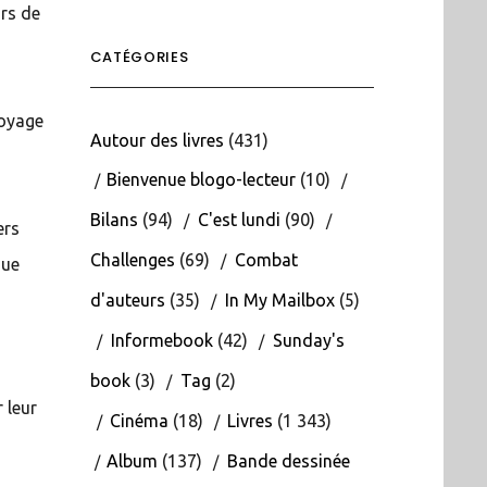
irs de
CATÉGORIES
voyage
Autour des livres
(431)
Bienvenue blogo-lecteur
(10)
Bilans
(94)
C'est lundi
(90)
ers
Challenges
(69)
Combat
que
d'auteurs
(35)
In My Mailbox
(5)
Informebook
(42)
Sunday's
s
book
(3)
Tag
(2)
 leur
Cinéma
(18)
Livres
(1 343)
Album
(137)
Bande dessinée