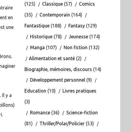
(125)
Classique
(57)
Comics
ntraire
(35)
Contemporain
(164)
sent en
Fantastique
(188)
Fantasy
(129)
est une
Historique
(78)
Jeunesse
(174)
Manga
(107)
Non fiction
(132)
érons.
Alimentation et santé
(2)
imaginer
Biographie, mémoires, discours
(14)
Développement personnel
(9)
Education
(10)
Livres pratiques
Il y a
(3)
illons)
Romance
(36)
Science-fiction
i.
(81)
Thriller/Polar/Policier
(53)