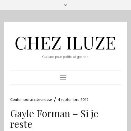
CHEZ ILUZE
Culture pour petits et grands
Toggle
Navigation
/
Contemporain
,
Jeunesse
4 septembre 2012
Gayle Forman – Si je
reste