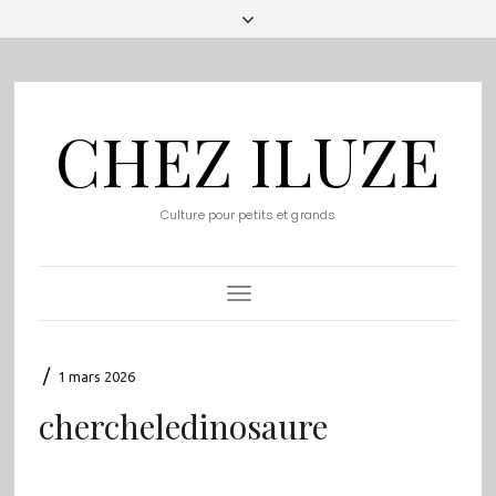
CHEZ ILUZE
Culture pour petits et grands
Toggle
Navigation
/
1 mars 2026
chercheledinosaure