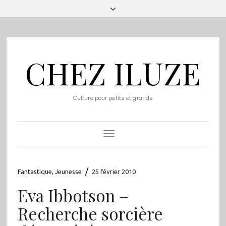
CHEZ ILUZE
Culture pour petits et grands
Toggle
Navigation
/
Fantastique
,
Jeunesse
25 février 2010
Eva Ibbotson –
Recherche sorcière