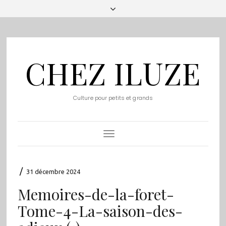
CHEZ ILUZE
Culture pour petits et grands
Toggle
Navigation
/
31 décembre 2024
Memoires-de-la-foret-
Tome-4-La-saison-des-