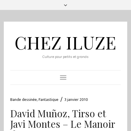
CHEZ ILUZE
Culture pour petits et grands
Toggle
Navigation
/
Bande dessinée
,
Fantastique
3 janvier 2010
David Muñoz, Tirso et
Javi Montes – Le Manoir