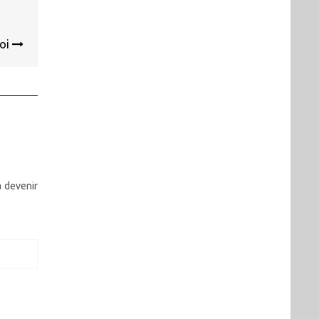
roi
à devenir