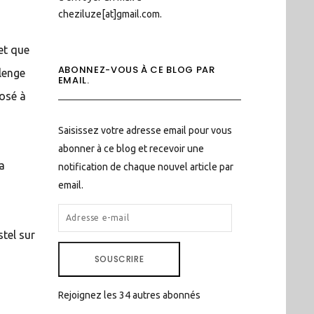
cheziluze[at]gmail.com.
et que
ABONNEZ-VOUS À CE BLOG PAR
llenge
EMAIL.
posé à
Saisissez votre adresse email pour vous
abonner à ce blog et recevoir une
la
notification de chaque nouvel article par
email.
ADRESSE
E-
stel sur
MAIL
SOUSCRIRE
Rejoignez les 34 autres abonnés