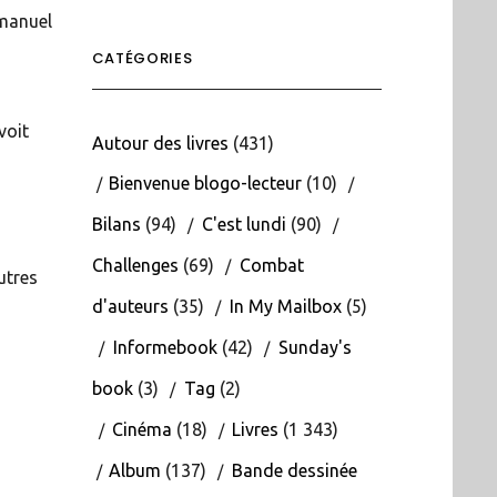
 manuel
CATÉGORIES
voit
Autour des livres
(431)
s
Bienvenue blogo-lecteur
(10)
Bilans
(94)
C'est lundi
(90)
Challenges
(69)
Combat
utres
d'auteurs
(35)
In My Mailbox
(5)
Informebook
(42)
Sunday's
book
(3)
Tag
(2)
Cinéma
(18)
Livres
(1 343)
Album
(137)
Bande dessinée