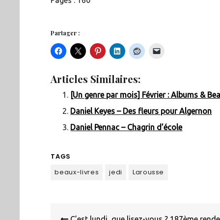
Pages : 160
Partager :
Articles Similaires:
[Un genre par mois] Février : Albums & Bea
Daniel Keyes – Des fleurs pour Algernon
Daniel Pennac – Chagrin d’école
TAGS
beaux-livres
jedi
Larousse
Navigation
C’est lundi, que lisez-vous ? 187ème rend