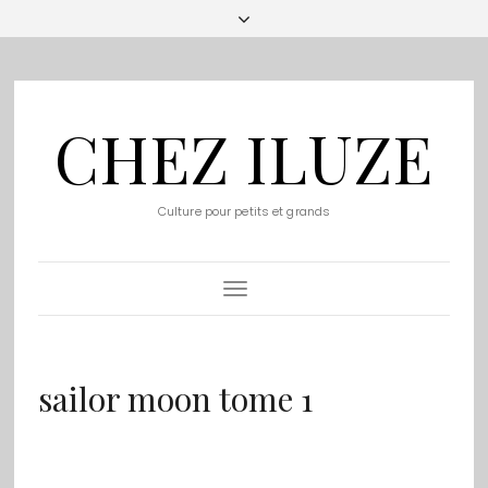
CHEZ ILUZE
Culture pour petits et grands
Toggle
Navigation
sailor moon tome 1