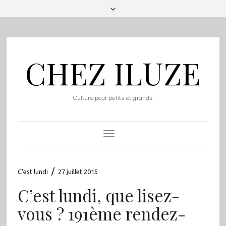
CHEZ ILUZE
Culture pour petits et grands
Toggle
Navigation
/
C'est lundi
27 juillet 2015
C’est lundi, que lisez-
vous ? 191ème rendez-