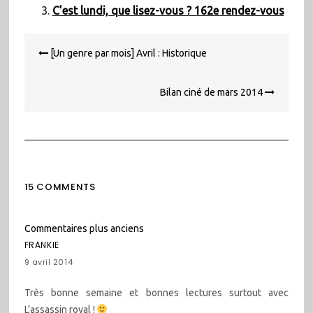
C’est lundi, que lisez-vous ? 162e rendez-vous
Navigation
[Un genre par mois] Avril : Historique
de
l’article
Bilan ciné de mars 2014
15 COMMENTS
Navigation
Commentaires plus anciens
dans
FRANKIE
les
9 avril 2014
commentaires
Très bonne semaine et bonnes lectures surtout avec
L’assassin royal !