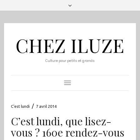
CHEZ ILUZE
Culture pour petits et grands
Toggle
Navigation
/
C'est lundi
7 avril 2014
C’est lundi, que lisez-
vous ? 160e rendez-vous