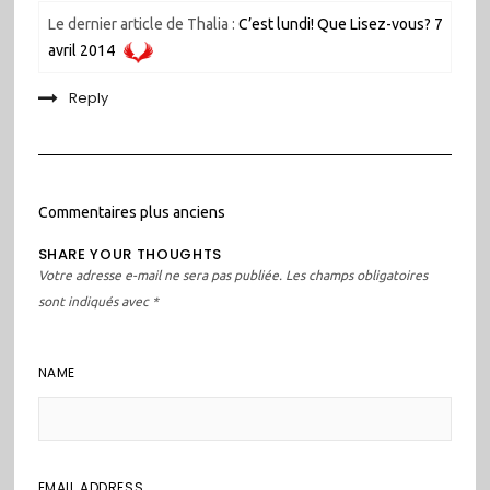
Le dernier article de Thalia :
C’est lundi! Que Lisez-vous? 7
avril 2014
Reply
Navigation
Commentaires plus anciens
dans
SHARE YOUR THOUGHTS
les
Votre adresse e-mail ne sera pas publiée.
Les champs obligatoires
commentaires
sont indiqués avec
*
NAME
EMAIL ADDRESS