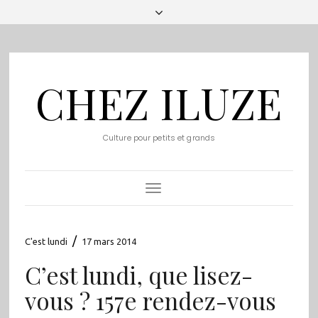
CHEZ ILUZE
Culture pour petits et grands
Toggle
Navigation
/
C'est lundi
17 mars 2014
C’est lundi, que lisez-
vous ? 157e rendez-vous