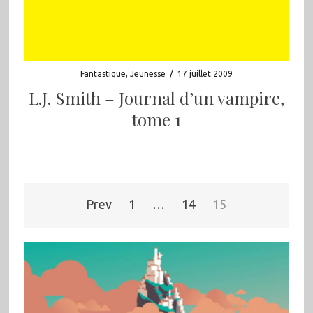
Fantastique
,
Jeunesse
/
17 juillet 2009
L.J. Smith – Journal d’un vampire,
tome 1
Pagination
Prev
1
…
14
15
des
publications