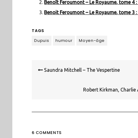
Benoît Feroumont – Le Royaume, tome 4 :
Benoit Feroumont – Le Royaume, tome 3 :
TAGS
Dupuis
humour
Moyen-âge
Navigation
de
Saundra Mitchell – The Vespertine
l’article
Robert Kirkman, Charlie
6 COMMENTS