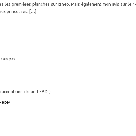
ez les premières planches sur Izneo. Mais également mon avis sur le 1
eux princesses. […]
ssais pas.
vraiment une chouette BD :).
Reply