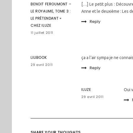
BENOIT FEROUMONT –
[…] Le petit plus : Découvr
LE ROYAUME, TOME 3 :
Anne et le deuxième : Les d
LE PRÉTENDANT «
Reply
CHEZ ILUZE
11 juillet 2011
LILIBOOK
ça a l’air sympa je ne connai
29 avril 2011
Reply
ILUZE
Oui 
29 avril 2011
SHARE YOUR THOUGHTS