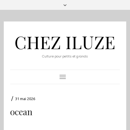
CHEZ ILUZE
Culture pour petits et grands
Toggle
Navigation
/
31 mai 2026
ocean