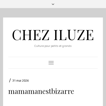
CHEZ ILUZE
Culture pour petits et grands
Toggle
Navigation
/
31 mai 2026
mamamanestbizarre