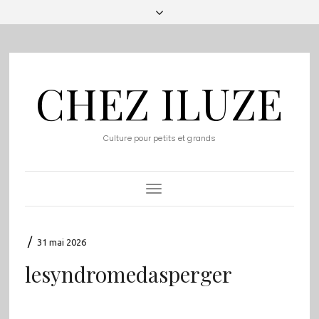
CHEZ ILUZE
Culture pour petits et grands
Toggle
Navigation
/
31 mai 2026
lesyndromedasperger