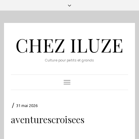
CHEZ ILUZE
Culture pour petits et grands
Toggle
Navigation
/
31 mai 2026
aventurescroisees