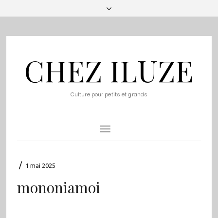
CHEZ ILUZE
Culture pour petits et grands
Toggle
Navigation
/
1 mai 2025
mononiamoi