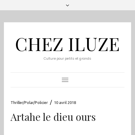
CHEZ ILUZE
Culture pour petits et grands
Toggle
Navigation
/
Thriller/Polar/Policier
10 avril 2018
Artahe le dieu ours