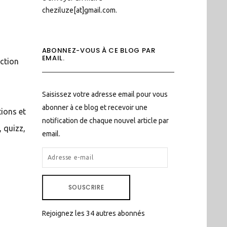
cheziluze[at]gmail.com.
ABONNEZ-VOUS À CE BLOG PAR
EMAIL.
ection
Saisissez votre adresse email pour vous
abonner à ce blog et recevoir une
tions et
notification de chaque nouvel article par
, quizz,
email.
ADRESSE
E-
MAIL
SOUSCRIRE
Rejoignez les 34 autres abonnés