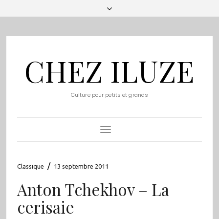
CHEZ ILUZE
Culture pour petits et grands
Toggle
Navigation
/
Classique
13 septembre 2011
Anton Tchekhov – La
cerisaie