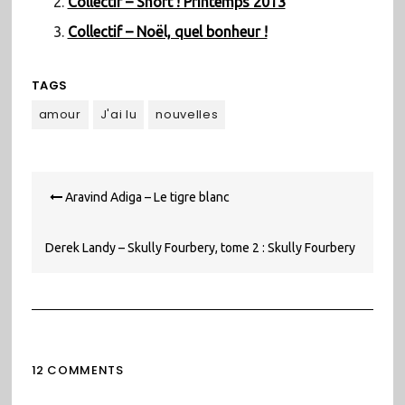
Collectif – Short ! Printemps 2013
Collectif – Noël, quel bonheur !
TAGS
amour
J'ai lu
nouvelles
Navigation
Aravind Adiga – Le tigre blanc
de
l’article
Derek Landy – Skully Fourbery, tome 2 : Skully Fourbery
joue avec le feu
12 COMMENTS