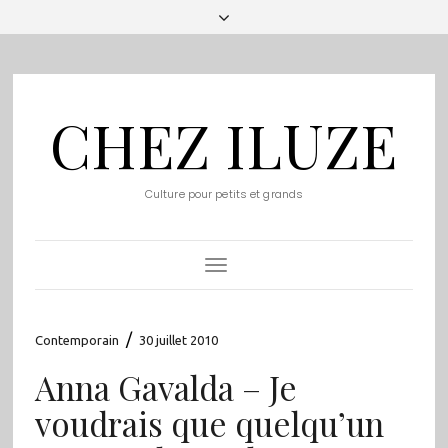
CHEZ ILUZE
Culture pour petits et grands
Toggle
Navigation
/
Contemporain
30 juillet 2010
Anna Gavalda – Je
voudrais que quelqu’un