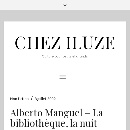
CHEZ ILUZE
Culture pour petits et grands
Toggle
Navigation
/
Non fiction
8 juillet 2009
Alberto Manguel – La
bibliothèque, la nuit