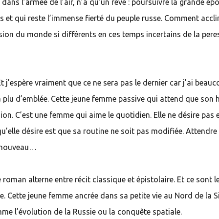
e dans l’armée de l’air, n’a qu’un rêve : poursuivre la grande ép
os et qui reste l’immense fierté du peuple russe. Comment accl
ision du monde si différents en ces temps incertains de la pere
t j’espère vraiment que ce ne sera pas le dernier car j’ai beau
’a plu d’emblée. Cette jeune femme passive qui attend que so
sion. C’est une femme qui aime le quotidien. Elle ne désire pas 
qu’elle désire est que sa routine ne soit pas modifiée. Attendre
 à nouveau…
e roman alterne entre récit classique et épistolaire. Et ce sont l
re. Cette jeune femme ancrée dans sa petite vie au Nord de la S
me l’évolution de la Russie ou la conquête spatiale.