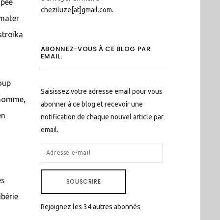
opée
cheziluze[at]gmail.com.
imater
stroïka
ABONNEZ-VOUS À CE BLOG PAR
EMAIL.
coup
Saisissez votre adresse email pour vous
n homme,
abonner à ce blog et recevoir une
en
notification de chaque nouvel article par
email.
ADRESSE
E-
MAIL
es
SOUSCRIRE
ibérie
Rejoignez les 34 autres abonnés