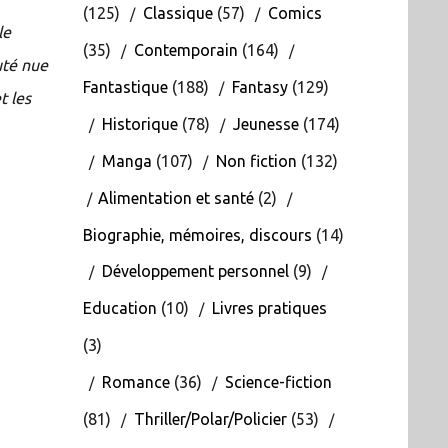
(125)
Classique
(57)
Comics
le
(35)
Contemporain
(164)
auté nue
Fantastique
(188)
Fantasy
(129)
t les
Historique
(78)
Jeunesse
(174)
Manga
(107)
Non fiction
(132)
Alimentation et santé
(2)
Biographie, mémoires, discours
(14)
Développement personnel
(9)
Education
(10)
Livres pratiques
(3)
Romance
(36)
Science-fiction
(81)
Thriller/Polar/Policier
(53)