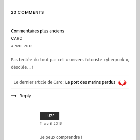
20 COMMENTS
Navigation
Commentaires plus anciens
dans
CARO
les
4 avril 2018
commentaires
Pas tentée du tout par cet « univers futuriste cyberpunk »,
désolée… !
Le dernier article de Caro :
Le port des marins perdus
Reply
ILUZE
11 avril 2018
Je peux comprendre !