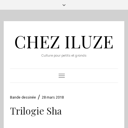
CHEZ ILUZE
Culture pour petits et grands
Toggle
Navigation
/
Bande dessinée
28 mars 2018
Trilogie Sha