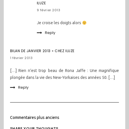
ILUZE
9 février 2013
Je croise les doigts alors
Reply
BILAN DE JANVIER 2013 « CHEZ ILUZE
1 février 2013
[…] Rien n’est trop beau de Rona Jaffe : Une magnifique
plongée dans la vie des New-Yorkaises des années 50. […]
Reply
Navigation
Commentaires plus anciens
dans
SHARE YOUR THOUGHTS