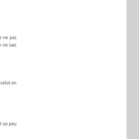
ue ne pas
e ne sais
ncelot en
vé un peu