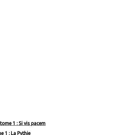
 tome 1 : Si vis pacem
e 1 : La Pythie