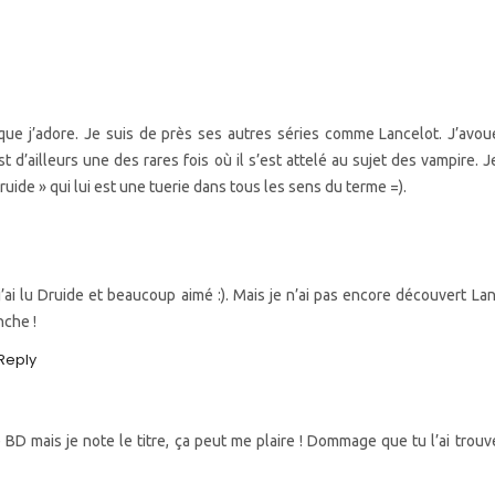
 que j’adore. Je suis de près ses autres séries comme Lancelot. J’avo
st d’ailleurs une des rares fois où il s’est attelé au sujet des vampire. J
ruide » qui lui est une tuerie dans tous les sens du terme =).
j’ai lu Druide et beaucoup aimé :). Mais je n’ai pas encore découvert La
nche !
Reply
 BD mais je note le titre, ça peut me plaire ! Dommage que tu l’ai trou