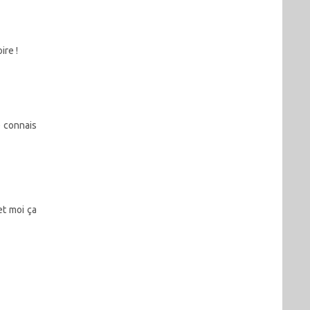
ire !
e connais
et moi ça