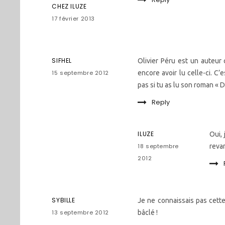
CHEZ ILUZE
17 février 2013
SIFHEL
Olivier Péru est un auteur
15 septembre 2012
encore avoir lu celle-ci. C’e
pas si tu as lu son roman « D
Reply
ILUZE
Oui, 
18 septembre
reva
2012
SYBILLE
Je ne connaissais pas cette
13 septembre 2012
bâclé !