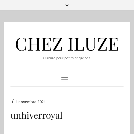
CHEZ ILUZE
Culture pour petits et grands
Toggle
Navigation
/
1 novembre 2021
unhiverroyal