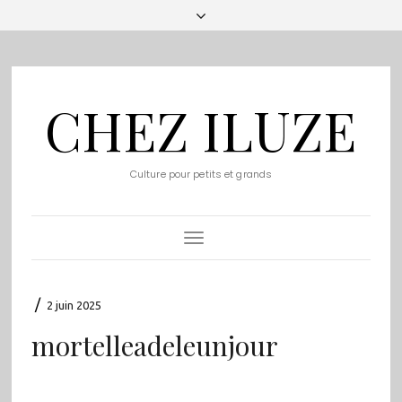
CHEZ ILUZE
Culture pour petits et grands
Toggle
Navigation
/
2 juin 2025
mortelleadeleunjour