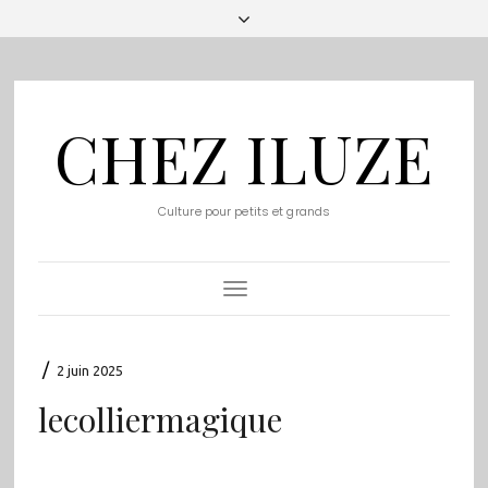
CHEZ ILUZE
Culture pour petits et grands
Toggle
Navigation
/
2 juin 2025
lecolliermagique