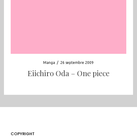
Manga
/
26 septembre 2009
Eiichiro Oda – One piece
COPYRIGHT