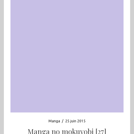
Manga
/
25 juin 2015
Manga no mokuyobi [27]