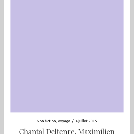
Non fiction
,
Voyage
/
4 juillet 2015
Chantal Deltenre, Maximilien