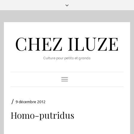
CHEZ ILUZE
Culture pour petits et grands
Toggle
Navigation
/
9 décembre 2012
Homo-putridus