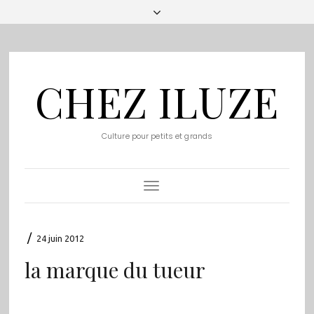
CHEZ ILUZE
Culture pour petits et grands
Toggle
Navigation
/
24 juin 2012
la marque du tueur