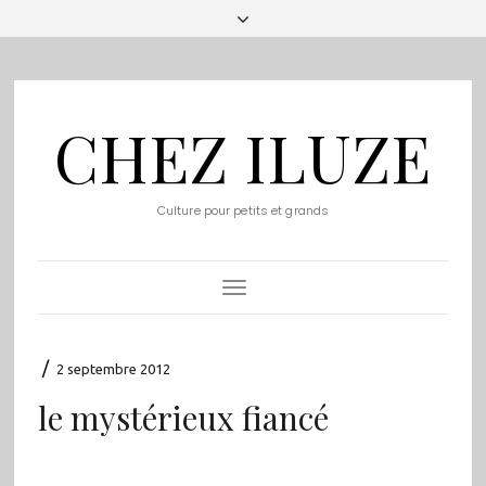
CHEZ ILUZE
Culture pour petits et grands
Toggle
Navigation
/
2 septembre 2012
le mystérieux fiancé