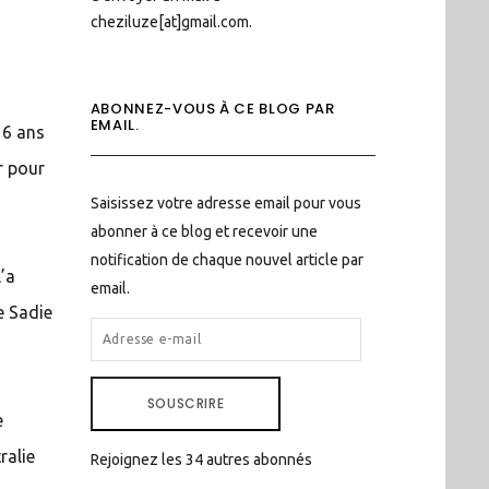
cheziluze[at]gmail.com.
ABONNEZ-VOUS À CE BLOG PAR
EMAIL.
 16 ans
r pour
Saisissez votre adresse email pour vous
abonner à ce blog et recevoir une
notification de chaque nouvel article par
l’a
email.
e Sadie
ADRESSE
E-
MAIL
SOUSCRIRE
e
ralie
Rejoignez les 34 autres abonnés