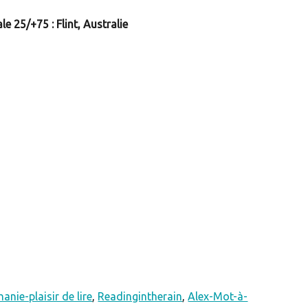
le 25/+75 : Flint, Australie
anie-plaisir de lire
,
Readingintherain
,
Alex-Mot-à-