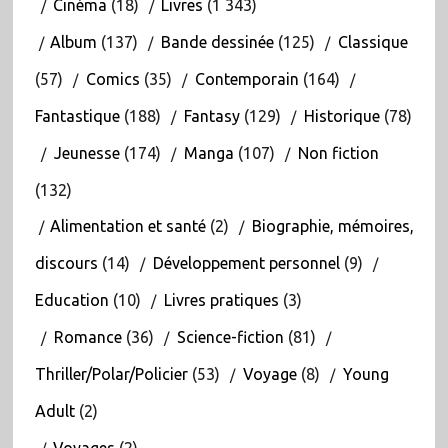
Cinéma
(18)
Livres
(1 343)
Album
(137)
Bande dessinée
(125)
Classique
(57)
Comics
(35)
Contemporain
(164)
Fantastique
(188)
Fantasy
(129)
Historique
(78)
Jeunesse
(174)
Manga
(107)
Non fiction
(132)
Alimentation et santé
(2)
Biographie, mémoires,
discours
(14)
Développement personnel
(9)
Education
(10)
Livres pratiques
(3)
Romance
(36)
Science-fiction
(81)
Thriller/Polar/Policier
(53)
Voyage
(8)
Young
Adult
(2)
Voyages
(2)