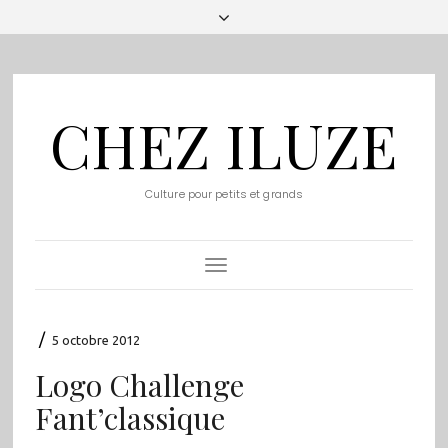
CHEZ ILUZE
Culture pour petits et grands
Toggle
Navigation
/
5 octobre 2012
Logo Challenge
Fant’classique