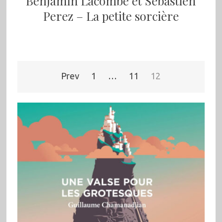
Benjamin Lacombe et Sébastien
Perez – La petite sorcière
Pagination
Prev
1
…
11
12
des
publications