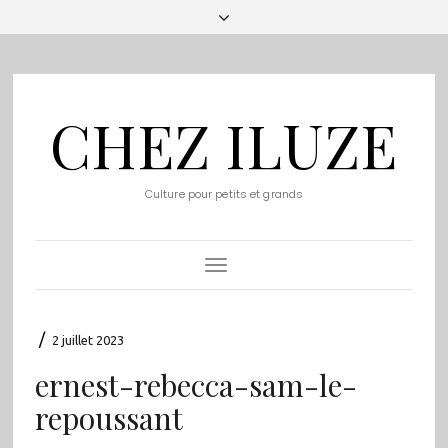
CHEZ ILUZE
Culture pour petits et grands
Toggle
Navigation
/
2 juillet 2023
ernest-rebecca-sam-le-
repoussant