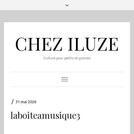
CHEZ ILUZE
Culture pour petits et grands
Toggle
Navigation
/
31 mai 2026
laboiteamusique3