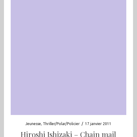
Jeunesse
,
Thriller/Polar/Policier
/
17 janvier 2011
Hiroshi Ishizaki – Chain mail